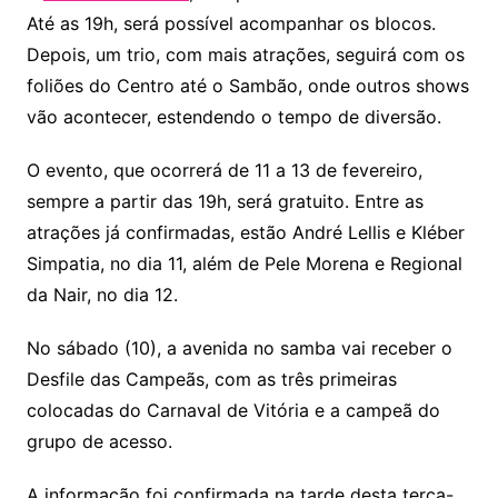
p
o
Até as 19h, será possível acompanhar os blocos.
k
Depois, um trio, com mais atrações, seguirá com os
foliões do Centro até o Sambão, onde outros shows
vão acontecer, estendendo o tempo de diversão.
O evento, que ocorrerá de 11 a 13 de fevereiro,
sempre a partir das 19h, será gratuito. Entre as
atrações já confirmadas, estão André Lellis e Kléber
Simpatia, no dia 11, além de Pele Morena e Regional
da Nair, no dia 12.
No sábado (10), a avenida no samba vai receber o
Desfile das Campeãs, com as três primeiras
colocadas do Carnaval de Vitória e a campeã do
grupo de acesso.
A informação foi confirmada na tarde desta terça-