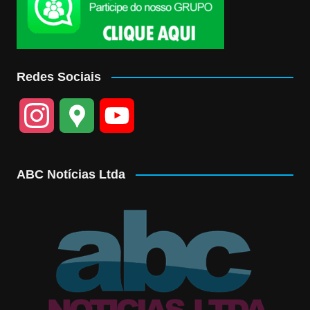
Redes Sociais
I
G
Y
n
o
o
ABC Notícias Ltda
s
o
u
t
g
T
a
l
u
g
e
b