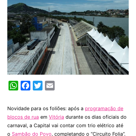
W
F
T
E
h
a
w
m
at
c
itt
ai
Novidade para os foliões: após a
programação de
s
e
er
l
blocos de rua
em
Vitória
durante os dias oficiais do
A
b
carnaval, a Capital vai contar com trio elétrico até
p
o
o
Sambão do Povo
, completando o “Circuito Folia”.