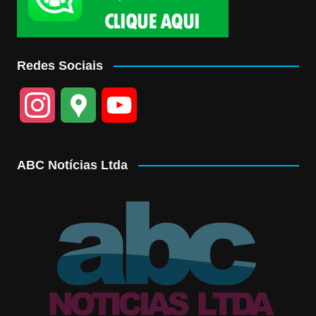
Redes Sociais
I
G
Y
n
o
o
ABC Notícias Ltda
s
o
u
t
g
T
a
l
u
g
e
b