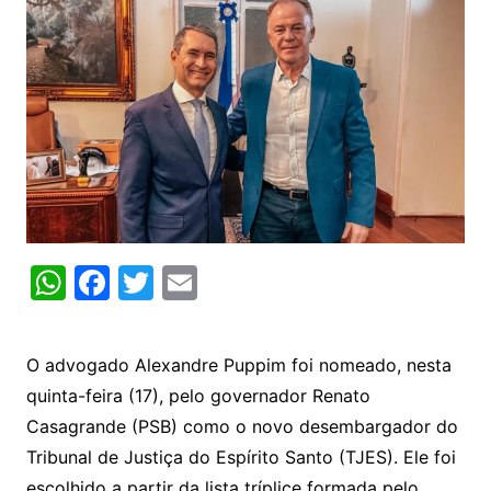
W
F
T
E
h
a
w
m
at
c
itt
ai
O advogado Alexandre Puppim foi nomeado, nesta
s
e
er
l
quinta-feira (17), pelo governador Renato
A
b
Casagrande (PSB) como o novo desembargador do
p
o
Tribunal de Justiça do Espírito Santo (TJES). Ele foi
escolhido a partir da lista tríplice formada pelo