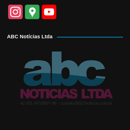
I
G
Y
n
o
o
ABC Notícias Ltda
s
o
u
t
g
T
a
l
u
g
e
b
r
M
e
a
a
C
m
p
h