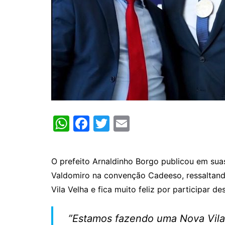
W
F
T
E
h
a
w
m
at
c
itt
ai
O prefeito Arnaldinho Borgo publicou em su
s
e
er
l
Valdomiro na convenção Cadeeso, ressaltando
A
b
Vila Velha e fica muito feliz por participar 
p
o
p
o
”Estamos fazendo uma Nova Vila V