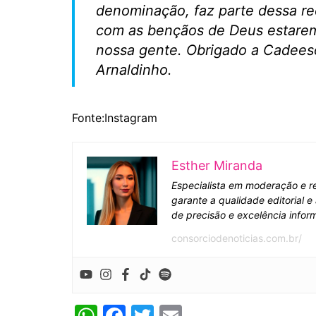
k
denominação, faz parte dessa re
com as bençãos de Deus estarem
nossa gente. Obrigado a Cadeeso
Arnaldinho
.
Fonte:Instagram
Esther Miranda
Especialista em moderação e re
garante a qualidade editorial 
de precisão e excelência inform
consorciodenoticias.com.br/
W
F
T
E