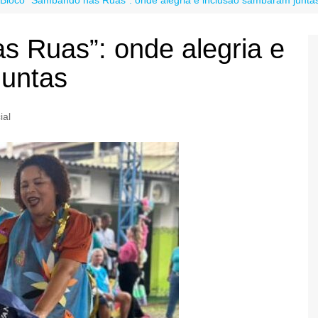
s Ruas”: onde alegria e
juntas
ial