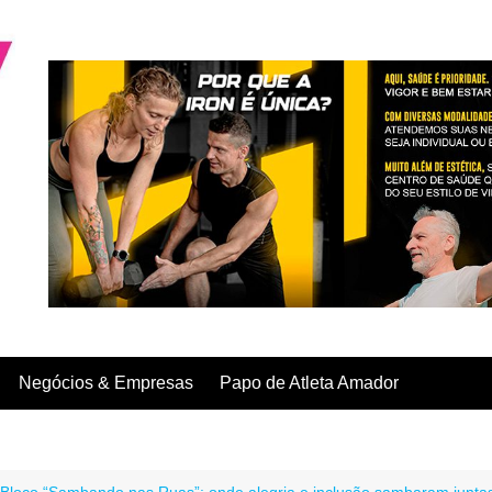
Negócios & Empresas
Papo de Atleta Amador
Bloco “Sambando nas Ruas”: onde alegria e inclusão sambaram junta