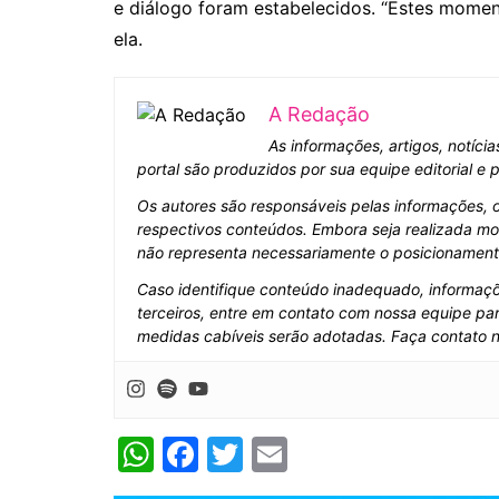
e diálogo foram estabelecidos. “Estes momen
ela.
A Redação
As informações, artigos, notíci
portal são produzidos por sua equipe editorial e
Os autores são responsáveis pelas informações, 
respectivos conteúdos. Embora seja realizada mo
não representa necessariamente o posicionamento 
Caso identifique conteúdo inadequado, informaçõe
terceiros, entre em contato com nossa equipe par
medidas cabíveis serão adotadas. Faça contato 
W
F
T
E
h
a
w
m