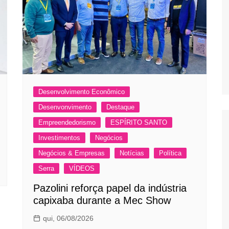
Desenvolvimento Econômico
Desenvonvimento
Destaque
Empreendedorismo
ESPÍRITO SANTO
Investimentos
Negócios
Negócios & Empresas
Notícias
Política
Serra
VÍDEOS
Pazolini reforça papel da indústria
capixaba durante a Mec Show
qui, 06/08/2026