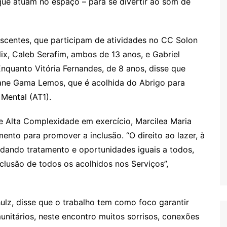
que atuam no espaço – para se divertir ao som de
escentes, que participam de atividades no CC Solon
lix, Caleb Serafim, ambos de 13 anos, e Gabriel
nquanto Vitória Fernandes, de 8 anos, disse que
ane Gama Lemos, que é acolhida do Abrigo para
Mental (AT1).
de Alta Complexidade em exercício, Marcilea Maria
ento para promover a inclusão. “O direito ao lazer, à
 dando tratamento e oportunidades iguais a todos,
lusão de todos os acolhidos nos Serviços”,
hulz, disse que o trabalho tem como foco garantir
omunitários, neste encontro muitos sorrisos, conexões