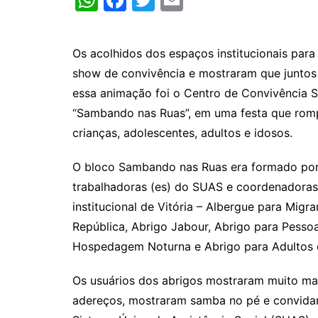
h
a
w
m
at
c
itt
ai
Os acolhidos dos espaços institucionais par
s
e
er
l
show de convivência e mostraram que juntos 
A
b
essa animação foi o Centro de Convivência S
p
o
“Sambando nas Ruas”, em uma festa que rompeu
p
o
crianças, adolescentes, adultos e idosos.
k
O bloco Sambando nas Ruas era formado por c
trabalhadoras (es) do SUAS e coordenadoras
institucional de Vitória – Albergue para Migr
República, Abrigo Jabour, Abrigo para Pesso
Hospedagem Noturna e Abrigo para Adultos e 
Os usuários dos abrigos mostraram muito mais
adereços, mostraram samba no pé e convidar