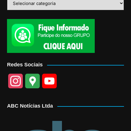
Redes Sociais
I
G
Y
n
o
o
ABC Notícias Ltda
s
o
u
t
g
T