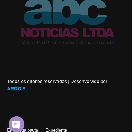
a
l
u
g
e
b
r
M
e
a
a
C
m
p
h
Todos os direitos reservados |
Desenvolvido por
s
a
ARDOIS
n
n
e
Envie sua pauta
Expediente