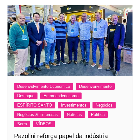
Desenvolvimento Econômico
Desenvonvimento
Destaque
Empreendedorismo
ESPÍRITO SANTO
Investimentos
Negócios
Negócios & Empresas
Notícias
Política
Serra
VÍDEOS
Pazolini reforça papel da indústria