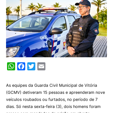
W
F
T
E
h
a
w
m
at
c
itt
ai
As equipes da Guarda Civil Municipal de Vitória
s
e
er
l
(GCMV) detiveram 15 pessoas e apreenderam nove
A
b
veículos roubados ou furtados, no período de 7
p
o
dias. Só nesta sexta-feira (3), dois homens foram