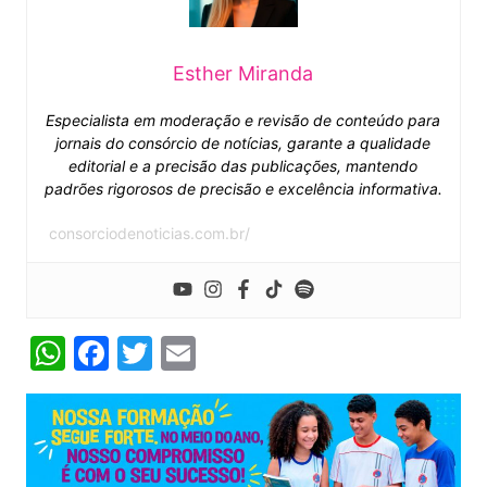
Esther Miranda
Especialista em moderação e revisão de conteúdo para
jornais do consórcio de notícias, garante a qualidade
editorial e a precisão das publicações, mantendo
padrões rigorosos de precisão e excelência informativa.
consorciodenoticias.com.br/
W
F
T
E
h
a
w
m
at
c
itt
ai
s
e
er
l