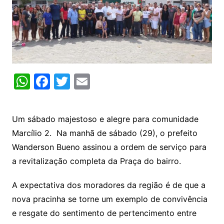
W
F
T
E
h
a
w
m
at
c
itt
ai
Um sábado majestoso e alegre para comunidade
s
e
er
l
Marcílio 2. Na manhã de sábado (29), o prefeito
A
b
Wanderson Bueno assinou a ordem de serviço para
p
o
a revitalização completa da Praça do bairro.
p
o
A expectativa dos moradores da região é de que a
k
nova pracinha se torne um exemplo de convivência
e resgate do sentimento de pertencimento entre