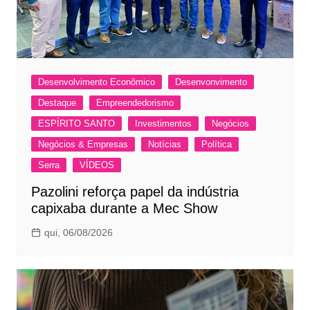
Desenvolvimento Econômico
Desenvonvimento
Destaque
Empreendedorismo
ESPÍRITO SANTO
Investimentos
Negócios
Negócios & Empresas
Notícias
Política
Serra
VÍDEOS
Pazolini reforça papel da indústria
capixaba durante a Mec Show
qui, 06/08/2026