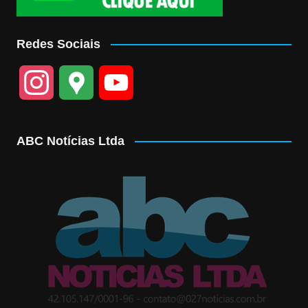
Redes Sociais
I
G
Y
n
o
o
ABC Notícias Ltda
s
o
u
t
g
T
a
l
u
g
e
b
r
M
e