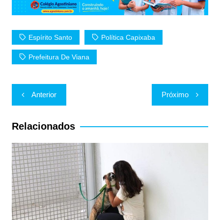
A
b
p
o
p
o
Espírito Santo
Política Capixaba
k
Prefeitura De Viana
Navegação
Anterior
Próximo
de
Post
Relacionados