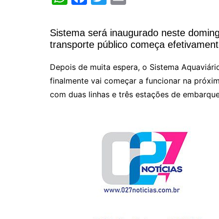
h
a
w
m
at
c
itt
ai
Sistema será inaugurado neste doming
s
e
er
l
transporte público começa efetivament
A
b
Depois de muita espera, o Sistema Aquaviári
p
o
finalmente vai começar a funcionar na próxim
p
o
com duas linhas e três estações de embarqu
k