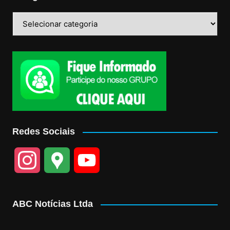
Categorias
Redes Sociais
I
G
Y
n
o
o
ABC Notícias Ltda
s
o
u