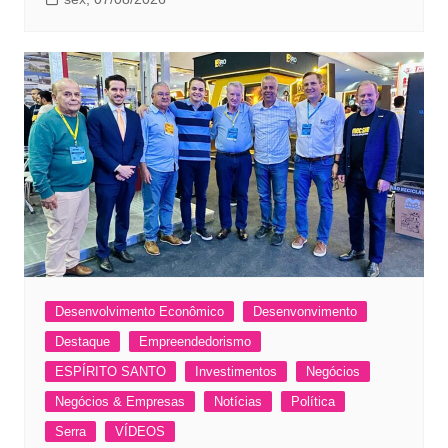
Desenvolvimento Econômico
Desenvonvimento
Destaque
Empreendedorismo
ESPÍRITO SANTO
Investimentos
Negócios
Negócios & Empresas
Notícias
Política
Serra
VÍDEOS