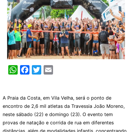
W
F
T
E
h
a
w
m
at
c
itt
ai
s
e
er
l
A Praia da Costa, em Vila Velha, será o ponto de
A
b
encontro de 2,6 mil atletas da Travessia João Moreno,
p
o
neste sábado (22) e domingo (23). O evento tem
provas de natação e corrida de rua em diferentes
p
o
distâncias, além de modalidades infantis, concentrando