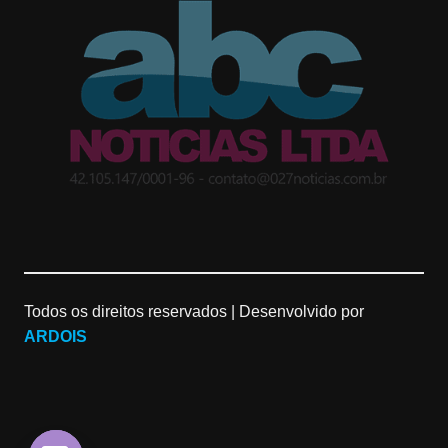
t
g
T
a
l
u
g
e
b
r
M
e
a
a
C
m
p
h
Todos os direitos reservados |
Desenvolvido por
s
a
ARDOIS
n
n