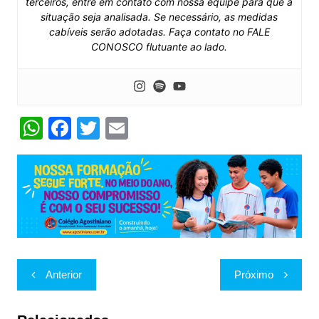
terceiros, entre em contato com nossa equipe para que a
situação seja analisada. Se necessário, as medidas
cabíveis serão adotadas. Faça contato no FALE
CONOSCO flutuante ao lado.
W
F
T
E
h
a
w
m
at
c
itt
ai
s
e
er
l
A
b
p
o
p
o
Navegação
Anterior
Próximo
k
de
Post