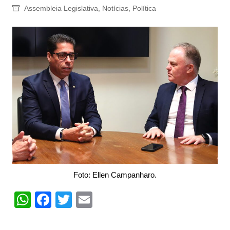
Assembleia Legislativa
,
Notícias
,
Política
Foto: Ellen Campanharo.
W
F
T
E
h
a
w
m