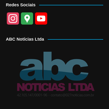
Redes Sociais
I
G
Y
n
o
o
ABC Notícias Ltda
s
o
u
t
g
T
a
l
u
g
e
b
r
M
e
a
a
C