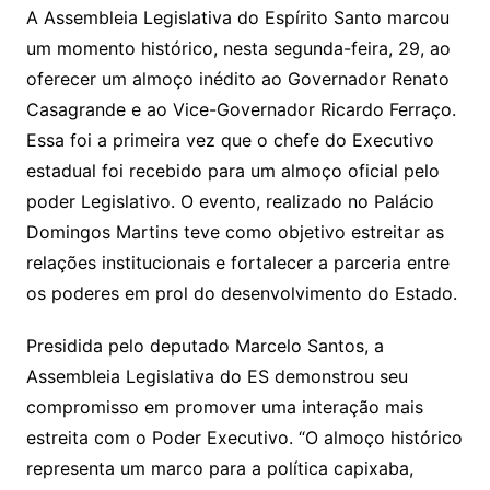
at
c
itt
ai
A Assembleia Legislativa do Espírito Santo marcou
s
e
er
l
um momento histórico, nesta segunda-feira, 29, ao
A
b
oferecer um almoço inédito ao Governador Renato
p
o
Casagrande e ao Vice-Governador Ricardo Ferraço.
p
o
Essa foi a primeira vez que o chefe do Executivo
k
estadual foi recebido para um almoço oficial pelo
poder Legislativo. O evento, realizado no Palácio
Domingos Martins teve como objetivo estreitar as
relações institucionais e fortalecer a parceria entre
os poderes em prol do desenvolvimento do Estado.
Presidida pelo deputado Marcelo Santos, a
Assembleia Legislativa do ES demonstrou seu
compromisso em promover uma interação mais
estreita com o Poder Executivo. “O almoço histórico
representa um marco para a política capixaba,