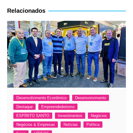
Post
Relacionados
Desenvolvimento Econômico
Desenvonvimento
Destaque
Empreendedorismo
ESPÍRITO SANTO
Investimentos
Negócios
Negócios & Empresas
Notícias
Política