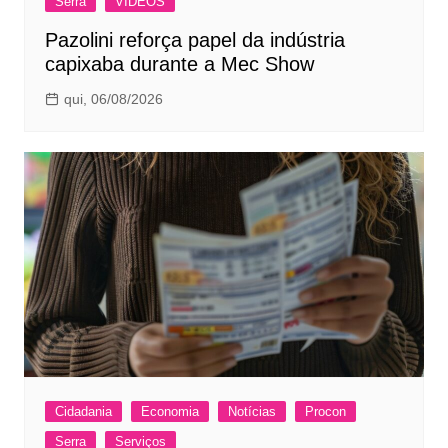
Serra
VÍDEOS
Pazolini reforça papel da indústria
capixaba durante a Mec Show
qui, 06/08/2026
Cidadania
Economia
Notícias
Procon
Serra
Serviços