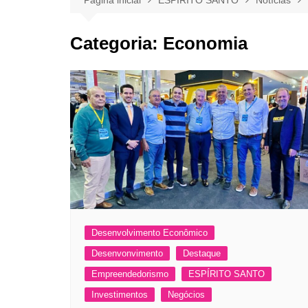
Categoria:
Economia
Desenvolvimento Econômico
Desenvonvimento
Destaque
Empreendedorismo
ESPÍRITO SANTO
Investimentos
Negócios