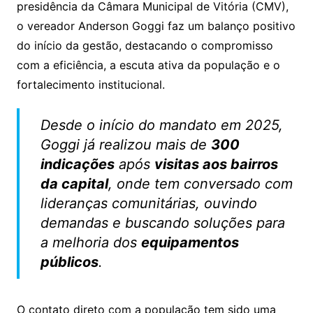
s
e
er
l
presidência da Câmara Municipal de Vitória (CMV),
A
b
o vereador Anderson Goggi faz um balanço positivo
p
o
do início da gestão, destacando o compromisso
p
o
com a eficiência, a escuta ativa da população e o
k
fortalecimento institucional.
Desde o início do mandato em 2025,
Goggi já realizou mais de
300
indicações
após
visitas aos bairros
da capital
, onde tem conversado com
lideranças comunitárias, ouvindo
demandas e buscando soluções para
a melhoria dos
equipamentos
públicos
.
O contato direto com a população tem sido uma