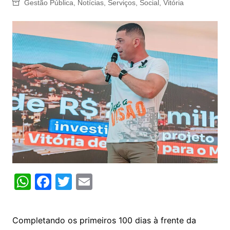
Gestão Pública
,
Notícias
,
Serviços
,
Social
,
Vitória
W
F
T
E
h
a
w
m
at
c
itt
ai
Completando os primeiros 100 dias à frente da