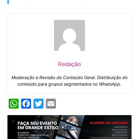
Redação
Moderação e Revisão de Conteúdo Geral. Distribuição do
conteúdo para grupos segmentados no WhatsApp.
W
F
T
E
h
a
w
m
at
c
itt
ai
s
e
er
l