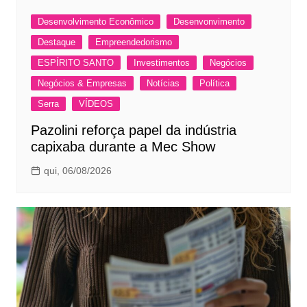
Desenvolvimento Econômico
Desenvonvimento
Destaque
Empreendedorismo
ESPÍRITO SANTO
Investimentos
Negócios
Negócios & Empresas
Notícias
Política
Serra
VÍDEOS
Pazolini reforça papel da indústria
capixaba durante a Mec Show
qui, 06/08/2026