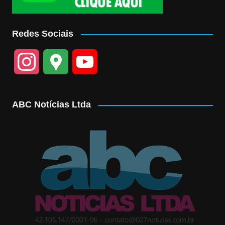
Redes Sociais
I
G
Y
n
o
o
ABC Notícias Ltda
s
o
u
t
g
T
a
l
u
g
e
b
r
M
e