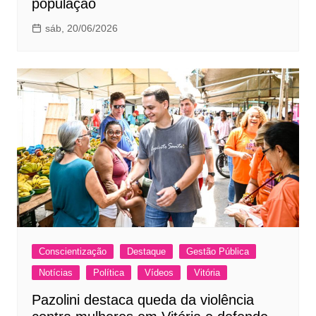
população
sáb, 20/06/2026
Conscientização
Destaque
Gestão Pública
Notícias
Política
Vídeos
Vitória
Pazolini destaca queda da violência