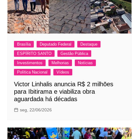
Brasília
Deputado Federal
Destaque
ESPÍRITO SANTO
Gestão Pública
Investimentos
Melhorias
Notícias
Política Nacional
Vídeos
Victor Linhalis anuncia R$ 2 milhões
para Ibitirama e viabiliza obra
aguardada há décadas
seg, 22/06/2026