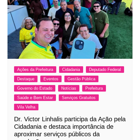
Ações da Prefeitura
Cidadania
Deputado Federal
Destaque
Eventos
Gestão Pública
Governo do Estado
Notícias
Prefeitura
Saúde e Bem Estar
Serviços Gratuitos
Vila Velha
Dr. Victor Linhalis participa da Ação pela
Cidadania e destaca importância de
aproximar serviços públicos da