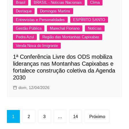
Brasil
BRASIL - Noticias Nacionais
Clima
Destaque
Domingos Martins
Entrevistas e Personalidades
ESPÍRITO SANTO
Gestão Pública
Marechal Floriano
Notícias
Pedra Azul
Região das Montanhas Capixabas
Venda Nova do Imigrante
1ª Conferência Livre dos ODS mobiliza
lideranças nas Montanhas Capixabas e
fortalece construção coletiva da Agenda
2030
dom, 12/04/2026
Paginação
1
2
3
…
14
Próximo
de