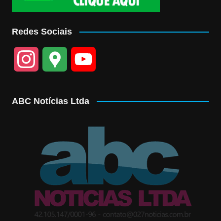
Redes Sociais
I
G
Y
n
o
o
ABC Notícias Ltda
s
o
u
t
g
T
a
l
u
g
e
b
r
M
e