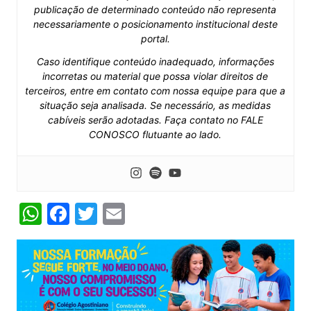
publicação de determinado conteúdo não representa
necessariamente o posicionamento institucional deste
portal.
Caso identifique conteúdo inadequado, informações
incorretas ou material que possa violar direitos de
terceiros, entre em contato com nossa equipe para que a
situação seja analisada. Se necessário, as medidas
cabíveis serão adotadas. Faça contato no FALE
CONOSCO flutuante ao lado.
W
F
T
E
h
a
w
m
at
c
itt
ai
s
e
er
l
A
b