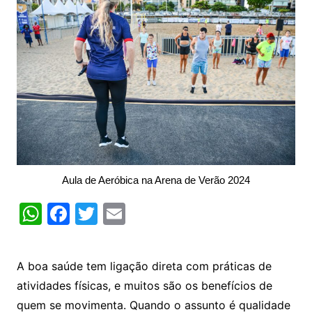
Aula de Aeróbica na Arena de Verão 2024
W
F
T
E
h
a
w
m
at
c
itt
ai
A boa saúde tem ligação direta com práticas de
s
e
er
l
atividades físicas, e muitos são os benefícios de
A
b
quem se movimenta. Quando o assunto é qualidade