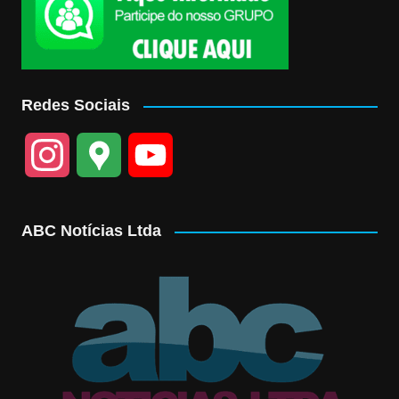
Redes Sociais
I
G
Y
n
o
o
ABC Notícias Ltda
s
o
u
t
g
T
a
l
u
g
e
b