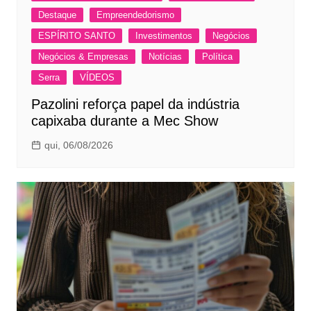
Destaque
Empreendedorismo
ESPÍRITO SANTO
Investimentos
Negócios
Negócios & Empresas
Notícias
Política
Serra
VÍDEOS
Pazolini reforça papel da indústria
capixaba durante a Mec Show
qui, 06/08/2026