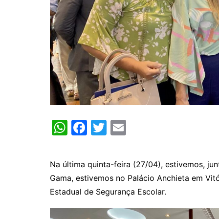
W
F
T
E
h
a
w
m
at
c
itt
ai
Na última quinta-feira (27/04), estivemos, ju
s
e
er
l
Gama, estivemos no Palácio Anchieta em Vitó
A
b
Estadual de Segurança Escolar.
p
o