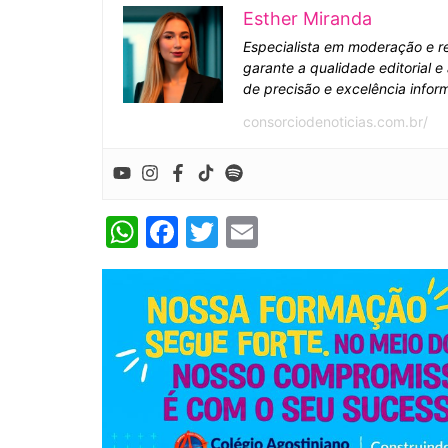
Esther Miranda
Especialista em moderação e re
garante a qualidade editorial 
de precisão e excelência inform
consorciodenoticias.com.br/
W
F
T
E
h
a
w
m
at
c
itt
ai
s
e
er
l
A
b
p
o
p
o