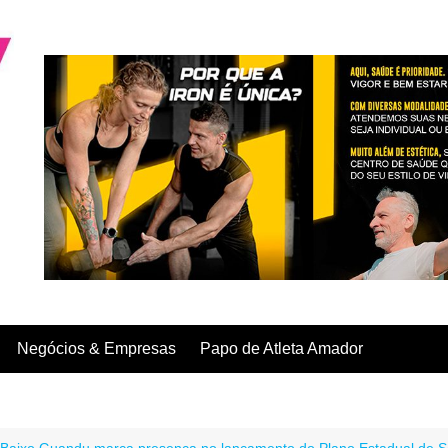
Negócios & Empresas
Papo de Atleta Amador
Baixo Guandu marca presença no lançamento do Plano Estadual de S