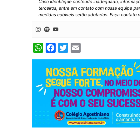
Caso identifique conteúdo inadequado, informaçõe
terceiros, entre em contato com nossa equipe par
medidas cabíveis serão adotadas. Faça contato 
W
F
T
E
h
a
w
m
at
c
itt
ai
s
e
er
l
A
b
p
o
p
o
k