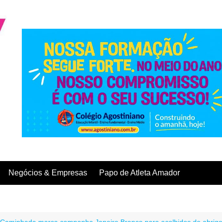
Negócios & Empresas
Papo de Atleta Amador
Caminhada marca campanha Janeiro Branco para acolhidos de abrigo