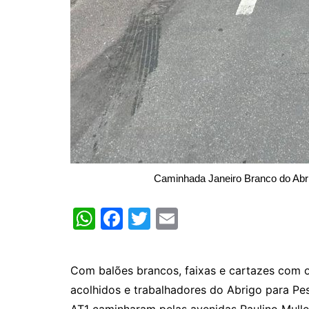
Caminhada Janeiro Branco do Abr
W
F
T
E
h
a
w
m
at
c
itt
ai
Com balões brancos, faixas e cartazes com 
s
e
er
l
acolhidos e trabalhadores do Abrigo para P
A
b
AT1 caminharam pelas avenidas Paulino Muller