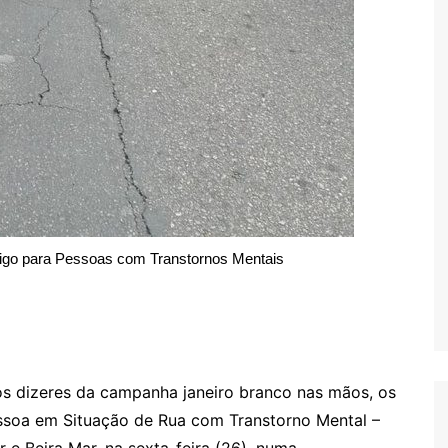
igo para Pessoas com Transtornos Mentais
os dizeres da campanha janeiro branco nas mãos, os
essoa em Situação de Rua com Transtorno Mental –
 e Beira Mar, na sexta-feira (26), numa