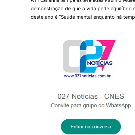
p
o
demonstração de que a vida pede equilíbrio 
p
o
deste ano é “Saúde mental enquanto há tempo
k