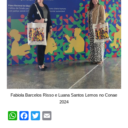
Fabiola Barcelos Risso e Luana Santos Lemos no Conae
2024
W
F
T
E
h
a
w
m