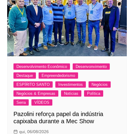
Desenvolvimento Econômico
Desenvonvimento
Destaque
Empreendedorismo
ESPÍRITO SANTO
Investimentos
Negócios
Negócios & Empresas
Notícias
Política
Serra
VÍDEOS
Pazolini reforça papel da indústria
capixaba durante a Mec Show
qui, 06/08/2026