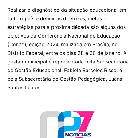
at
c
itt
ai
Realizar o diagnóstico da situação educacional em
s
e
er
l
todo o país e definir as diretrizes, metas e
A
b
estratégias para a próxima década são alguns dos
p
o
objetivos da Conferência Nacional de Educação
p
o
(Conae), edição 2024, realizada em Brasília, no
k
Distrito Federal, entre os dias 28 e 30 de janeiro. A
gestão municipal é representada pela Subsecretária
de Gestão Educacional, Fabiola Barcelos Risso, e
pela Subsecretária de Gestão Pedagógica, Luana
Santos Lemos.