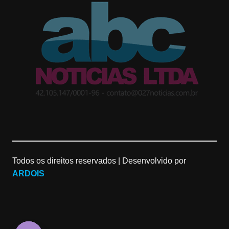
t
g
T
a
l
u
g
e
b
r
M
e
a
a
C
m
p
h
Todos os direitos reservados |
Desenvolvido por
s
a
ARDOIS
n
n