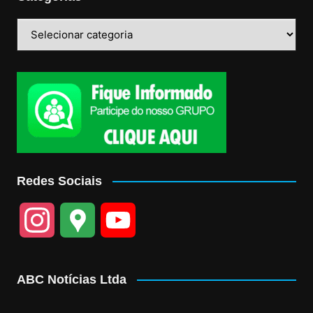
Categorias
Redes Sociais
I
G
Y
n
o
o
ABC Notícias Ltda
s
o
u