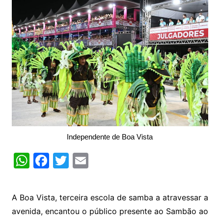
Independente de Boa Vista
W
F
T
E
h
a
w
m
at
c
itt
ai
A Boa Vista, terceira escola de samba a atravessar a
s
e
er
l
avenida, encantou o público presente ao Sambão ao