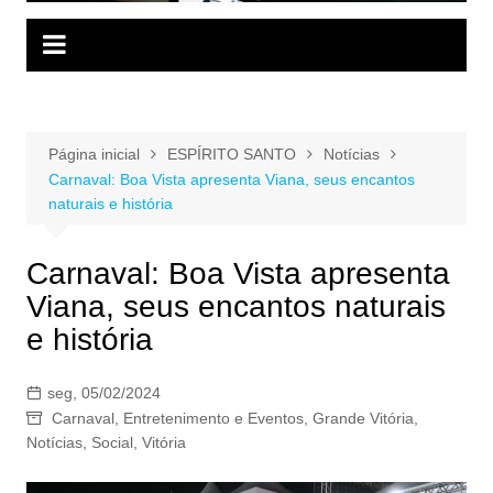
Página inicial
ESPÍRITO SANTO
Notícias
Carnaval: Boa Vista apresenta Viana, seus encantos
naturais e história
Carnaval: Boa Vista apresenta
Viana, seus encantos naturais
e história
seg, 05/02/2024
Carnaval
,
Entretenimento e Eventos
,
Grande Vitória
,
Notícias
,
Social
,
Vitória