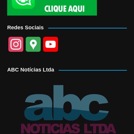
Redes Sociais
I
G
Y
n
o
o
ABC Notícias Ltda
s
o
u
t
g
T
a
l
u
g
e
b
r
M
e