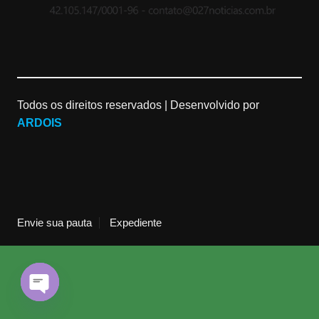
a
a
C
m
p
h
Todos os direitos reservados |
Desenvolvido por
s
a
ARDOIS
n
n
e
Envie sua pauta
Expediente
l
O
p