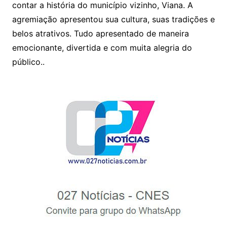
A
b
contar a história do município vizinho, Viana. A
p
o
agremiação apresentou sua cultura, suas tradições e
p
o
belos atrativos. Tudo apresentado de maneira
k
emocionante, divertida e com muita alegria do
público..