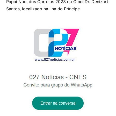
p
o
Papai Noel dos Correios 2023 no Cmei Dr. Denizart
p
o
Santos, localizado na Ilha do Príncipe.
k