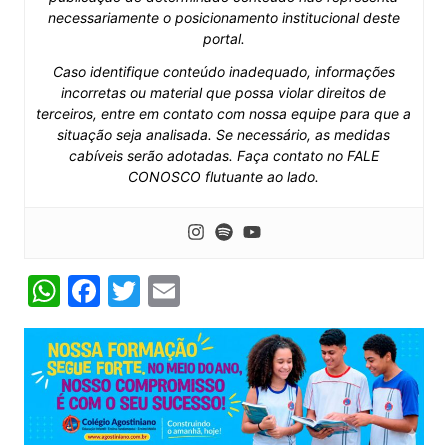
necessariamente o posicionamento institucional deste
portal.
Caso identifique conteúdo inadequado, informações
incorretas ou material que possa violar direitos de
terceiros, entre em contato com nossa equipe para que a
situação seja analisada. Se necessário, as medidas
cabíveis serão adotadas. Faça contato no FALE
CONOSCO flutuante ao lado.
W
F
T
E
h
a
w
m
at
c
itt
ai
s
e
er
l
A
b