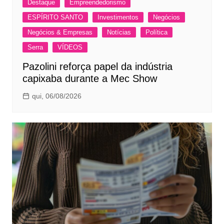
Destaque
Empreendedorismo
ESPÍRITO SANTO
Investimentos
Negócios
Negócios & Empresas
Notícias
Política
Serra
VÍDEOS
Pazolini reforça papel da indústria
capixaba durante a Mec Show
qui, 06/08/2026