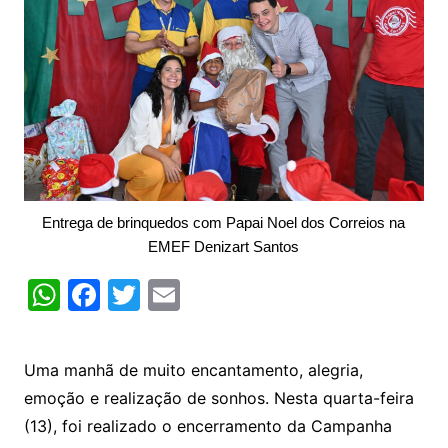
Entrega de brinquedos com Papai Noel dos Correios na
EMEF Denizart Santos
W
F
T
E
h
a
w
m
at
c
itt
ai
Uma manhã de muito encantamento, alegria,
s
e
er
l
emoção e realização de sonhos. Nesta quarta-feira
A
b
(13), foi realizado o encerramento da Campanha