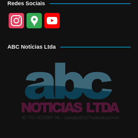
Redes Sociais
I
G
Y
n
o
o
ABC Notícias Ltda
s
o
u
t
g
T
a
l
u
g
e
b
r
M
e
a
a
C