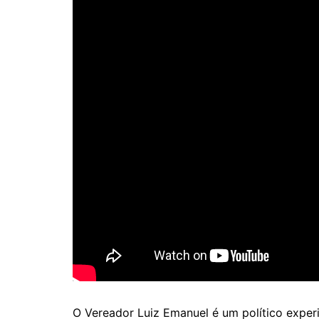
s
e
er
l
A
b
p
o
p
o
k
O Vereador Luiz Emanuel é um político expe