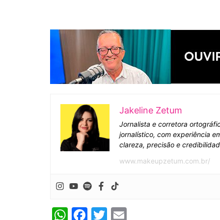
Jakeline Zetum
Jornalista e corretora ortográ
jornalístico, com experiência 
clareza, precisão e credibilida
www.makeupzetum.com.br/
W
F
T
E