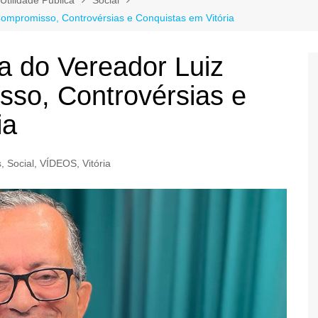
Compromisso, Controvérsias e Conquistas em Vitória
ia do Vereador Luiz
so, Controvérsias e
ia
s
,
Social
,
VÍDEOS
,
Vitória