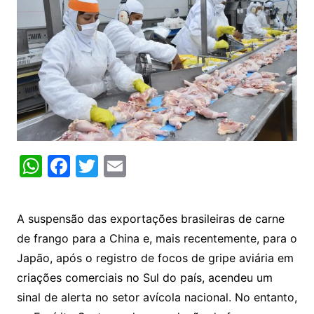
W
F
T
E
h
a
w
m
at
c
itt
ai
A suspensão das exportações brasileiras de carne
s
e
er
l
de frango para a China e, mais recentemente, para o
A
b
Japão, após o registro de focos de gripe aviária em
p
o
criações comerciais no Sul do país, acendeu um
p
o
sinal de alerta no setor avícola nacional. No entanto,