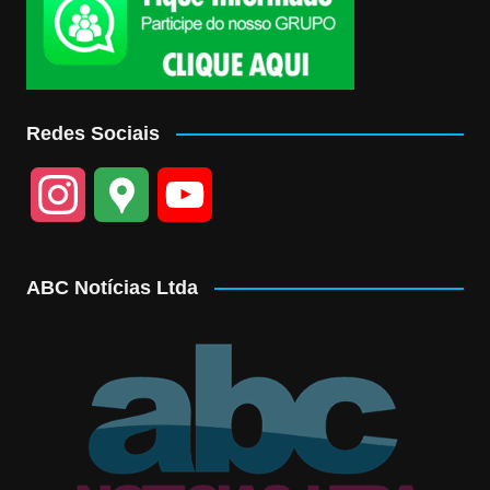
Redes Sociais
I
G
Y
n
o
o
ABC Notícias Ltda
s
o
u
t
g
T
a
l
u
g
e
b