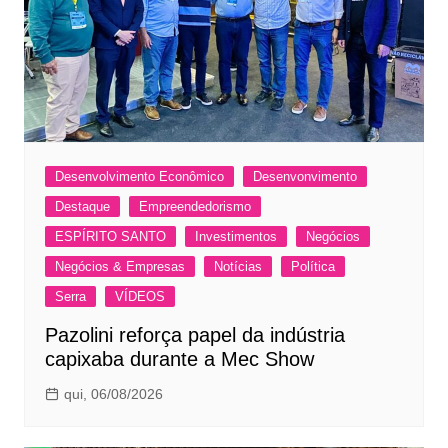
Desenvolvimento Econômico
Desenvonvimento
Destaque
Empreendedorismo
ESPÍRITO SANTO
Investimentos
Negócios
Negócios & Empresas
Notícias
Política
Serra
VÍDEOS
Pazolini reforça papel da indústria
capixaba durante a Mec Show
qui, 06/08/2026