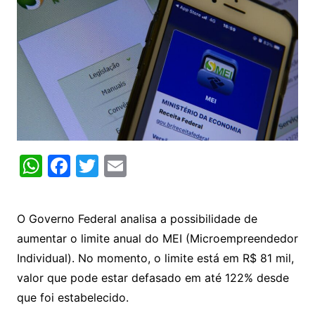
W
F
T
E
h
a
w
m
at
c
itt
ai
O Governo Federal analisa a possibilidade de
s
e
er
l
aumentar o limite anual do MEI (Microempreendedor
A
b
Individual). No momento, o limite está em R$ 81 mil,
p
o
valor que pode estar defasado em até 122% desde
p
o
que foi estabelecido.