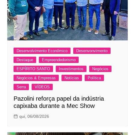
Desenvolvimento Econômico
Desenvonvimento
Destaque
Empreendedorismo
ESPÍRITO SANTO
Investimentos
Negócios
Negócios & Empresas
Notícias
Política
Serra
VÍDEOS
Pazolini reforça papel da indústria
capixaba durante a Mec Show
qui, 06/08/2026