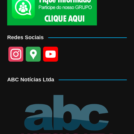
Redes Sociais
I
G
Y
n
o
o
ABC Notícias Ltda
s
o
u
t
g
T
a
l
u
g
e
b