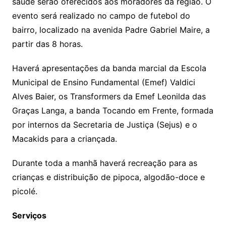
p
o
saúde serão oferecidos aos moradores da região. O
p
o
evento será realizado no campo de futebol do
k
bairro, localizado na avenida Padre Gabriel Maire, a
partir das 8 horas.
Haverá apresentações da banda marcial da Escola
Municipal de Ensino Fundamental (Emef) Valdici
Alves Baier, os Transformers da Emef Leonilda das
Graças Langa, a banda Tocando em Frente, formada
por internos da Secretaria de Justiça (Sejus) e o
Macakids para a criançada.
Durante toda a manhã haverá recreação para as
crianças e distribuição de pipoca, algodão-doce e
picolé.
Serviços