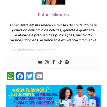
Esther Miranda
Especialista em moderação e revisão de conteúdo para
jornais do consórcio de notícias, garante a qualidade
editorial e a precisão das publicações, mantendo
padrões rigorosos de precisão e excelência informativa.
consorciodenoticias.com.br/
W
F
T
E
h
a
w
m
at
c
itt
ai
s
e
er
l
A
b