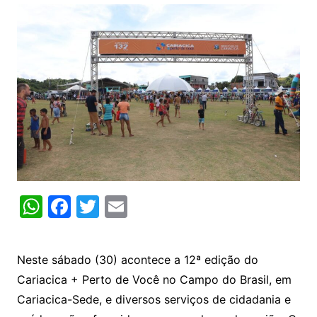
W
F
T
E
h
a
w
m
at
c
itt
ai
Neste sábado (30) acontece a 12ª edição do
s
e
er
l
Cariacica + Perto de Você no Campo do Brasil, em
A
b
Cariacica-Sede, e diversos serviços de cidadania e