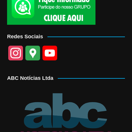
Redes Sociais
I
G
Y
n
o
o
ABC Notícias Ltda
s
o
u
t
g
T
a
l
u
g
e
b