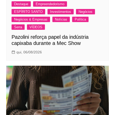
Destaque
Empreendedorismo
ESPÍRITO SANTO
Investimentos
Negócios
Negócios & Empresas
Notícias
Política
Serra
VÍDEOS
Pazolini reforça papel da indústria
capixaba durante a Mec Show
qui, 06/08/2026