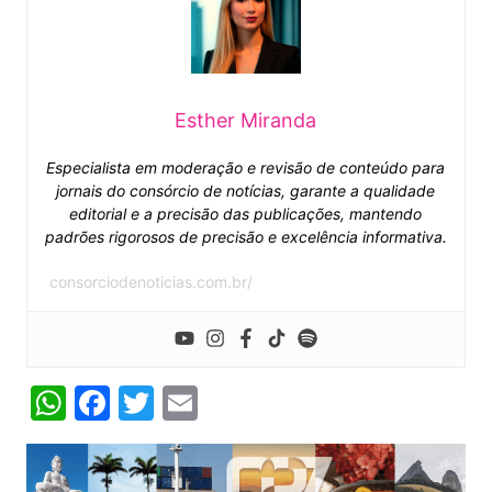
Esther Miranda
Especialista em moderação e revisão de conteúdo para
jornais do consórcio de notícias, garante a qualidade
editorial e a precisão das publicações, mantendo
padrões rigorosos de precisão e excelência informativa.
consorciodenoticias.com.br/
W
F
T
E
h
a
w
m
at
c
itt
ai