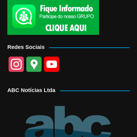
Redes Sociais
I
G
Y
n
o
o
ABC Notícias Ltda
s
o
u
t
g
T
a
l
u