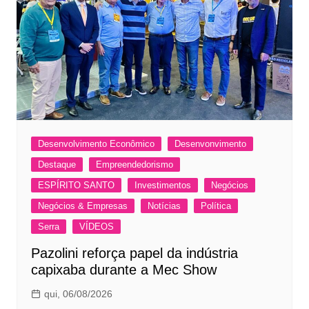
Desenvolvimento Econômico
Desenvonvimento
Destaque
Empreendedorismo
ESPÍRITO SANTO
Investimentos
Negócios
Negócios & Empresas
Notícias
Política
Serra
VÍDEOS
Pazolini reforça papel da indústria
capixaba durante a Mec Show
qui, 06/08/2026