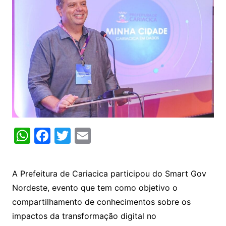
W
F
T
E
h
a
w
m
at
c
itt
ai
A Prefeitura de Cariacica participou do Smart Gov
s
e
er
l
Nordeste, evento que tem como objetivo o
A
b
compartilhamento de conhecimentos sobre os
p
o
impactos da transformação digital no