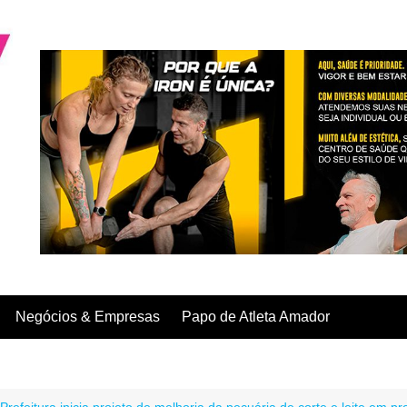
Negócios & Empresas
Papo de Atleta Amador
Prefeitura inicia projeto de melhoria da pecuária de corte e leite em p