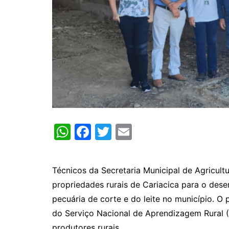
W
F
T
E
h
a
w
m
at
c
itt
ai
Técnicos da Secretaria Municipal de Agricultu
s
e
er
l
propriedades rurais de Cariacica para o des
A
b
pecuária de corte e do leite no município. 
p
o
do Serviço Nacional de Aprendizagem Rural (
produtores rurais.