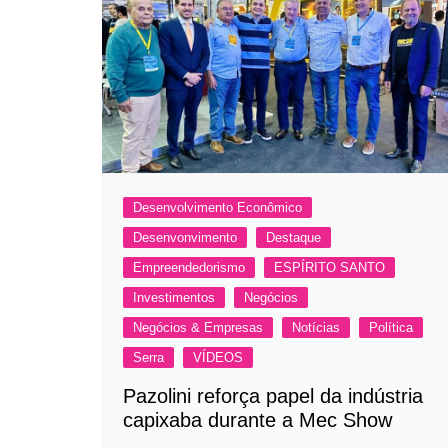
Desenvolvimento Econômico
Desenvonvimento
Destaque
Empreendedorismo
ESPÍRITO SANTO
Investimentos
Negócios
Negócios & Empresas
Notícias
Política
Serra
VÍDEOS
Pazolini reforça papel da indústria
capixaba durante a Mec Show