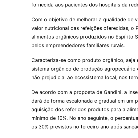
A
b
fornecida aos pacientes dos hospitais da rede
p
o
Com o objetivo de melhorar a qualidade de v
p
o
valor nutricional das refeições oferecidas, 
k
alimentos orgânicos produzidos no Espírito Sa
pelos empreendedores familiares rurais.
Caracteriza-se como produto orgânico, seja 
sistema orgânico de produção agropecuário o
não prejudicial ao ecossistema local, nos term
De acordo com a proposta de Gandini, a inse
dará de forma escalonada e gradual em um pe
aquisição dos referidos produtos para a ali
mínimo de 10%. No ano seguinte, o percentua
os 30% previstos no terceiro ano após sançã