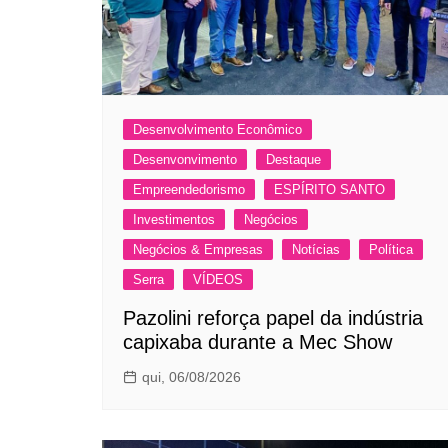
Desenvolvimento Econômico
Desenvonvimento
Destaque
Empreendedorismo
ESPÍRITO SANTO
Investimentos
Negócios
Negócios & Empresas
Notícias
Política
Serra
VÍDEOS
Pazolini reforça papel da indústria
capixaba durante a Mec Show
qui, 06/08/2026