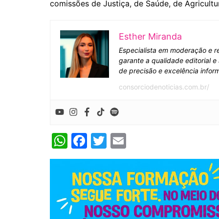
comissões de Justiça, de Saúde, de Agricultu
Esther Miranda
Especialista em moderação e re
garante a qualidade editorial 
de precisão e excelência inform
consorciodenoticias.com.br/
W
F
T
E
h
a
w
m
at
c
itt
ai
s
e
er
l
A
b
p
o