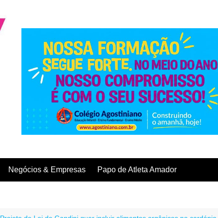
Negócios & Empresas
Papo de Atleta Amador
Projeto de Lei de Gandini quer incluir alimentos orgânicos no cardápio 