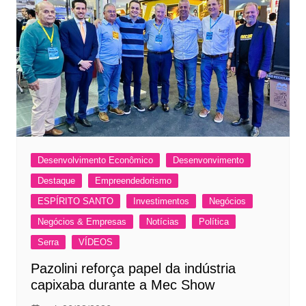
Desenvolvimento Econômico
Desenvonvimento
Destaque
Empreendedorismo
ESPÍRITO SANTO
Investimentos
Negócios
Negócios & Empresas
Notícias
Política
Serra
VÍDEOS
Pazolini reforça papel da indústria
capixaba durante a Mec Show