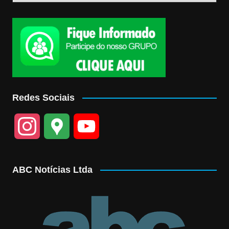
Redes Sociais
I
G
Y
n
o
o
ABC Notícias Ltda
s
o
u
t
g
T
a
l
u