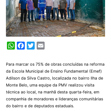
W
F
T
E
h
a
w
m
at
c
itt
ai
Para marcar os 75% de obras concluídas na reforma
s
e
er
l
da Escola Municipal de Ensino Fundamental (
Emef
)
A
b
Adilson da Silva Castro, localizada no bairro Ilha de
p
o
Monte Belo, uma equipe da PMV realizou visita
p
o
técnica ao local, na manhã desta quarta-feira, em
k
companhia de moradores e lideranças comunitárias
do bairro e de deputados estaduais.