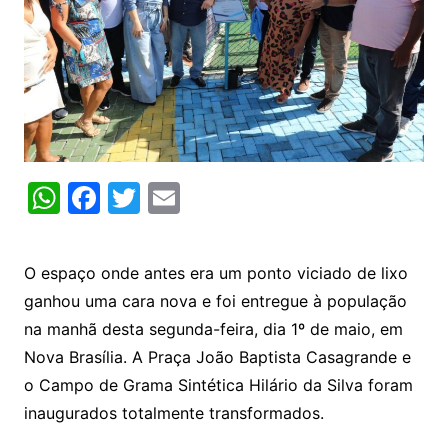
W
F
T
E
h
a
w
m
at
c
itt
ai
O espaço onde antes era um ponto viciado de lixo
s
e
er
l
ganhou uma cara nova e foi entregue à população
A
b
na manhã desta segunda-feira, dia 1º de maio, em
p
o
Nova Brasília. A Praça João Baptista Casagrande e
p
o
o Campo de Grama Sintética Hilário da Silva foram
k
inaugurados totalmente transformados.