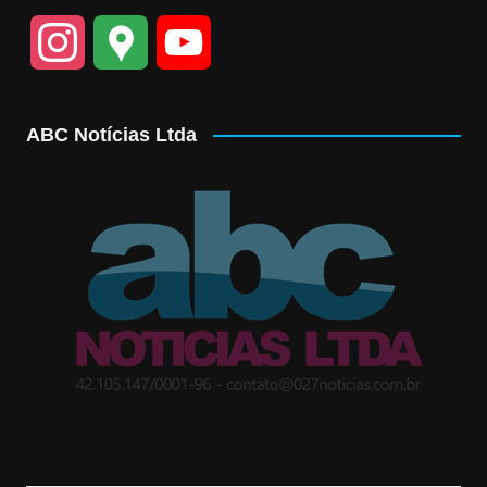
I
G
Y
n
o
o
ABC Notícias Ltda
s
o
u
t
g
T
a
l
u
g
e
b
r
M
e
a
a
C
m
p
h