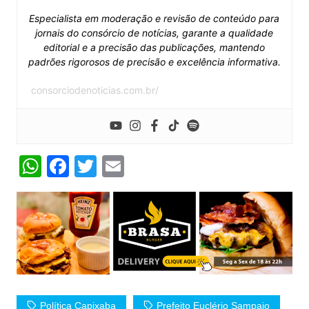
Especialista em moderação e revisão de conteúdo para
jornais do consórcio de notícias, garante a qualidade
editorial e a precisão das publicações, mantendo
padrões rigorosos de precisão e excelência informativa.
consorciodenoticias.com.br/
W
F
T
E
h
a
w
m
at
c
itt
ai
s
e
er
l
A
b
p
o
p
o
Política Capixaba
Prefeito Euclério Sampaio