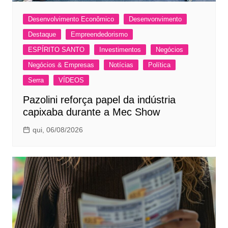
Desenvolvimento Econômico
Desenvonvimento
Destaque
Empreendedorismo
ESPÍRITO SANTO
Investimentos
Negócios
Negócios & Empresas
Notícias
Política
Serra
VÍDEOS
Pazolini reforça papel da indústria
capixaba durante a Mec Show
qui, 06/08/2026