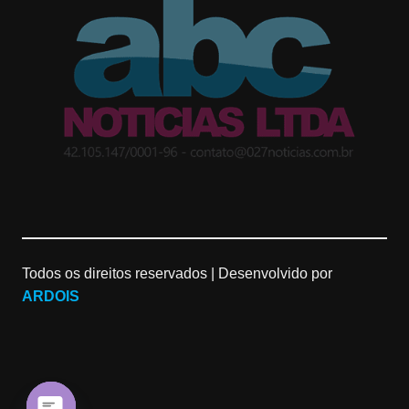
t
g
T
a
l
u
g
e
b
r
M
e
a
a
C
m
p
h
Todos os direitos reservados |
Desenvolvido por
s
a
ARDOIS
n
n