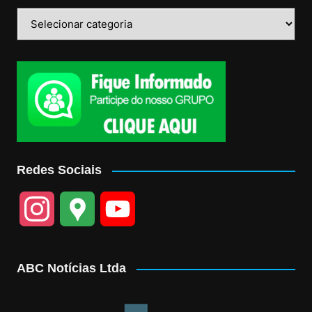
Categorias
Redes Sociais
I
G
Y
n
o
o
ABC Notícias Ltda
s
o
u