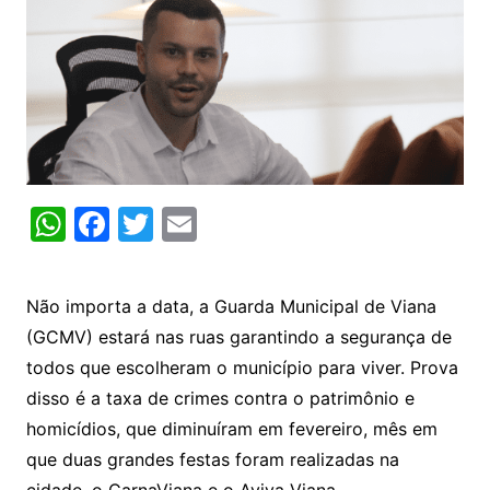
W
F
T
E
h
a
w
m
at
c
itt
ai
Não importa a data, a Guarda Municipal de Viana
s
e
er
l
(GCMV) estará nas ruas garantindo a segurança de
A
b
todos que escolheram o município para viver. Prova
p
o
disso é a taxa de crimes contra o patrimônio e
p
o
homicídios, que diminuíram em fevereiro, mês em
k
que duas grandes festas foram realizadas na
cidade, o CarnaViana e o Aviva Viana.