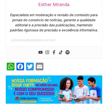
Esther Miranda
Especialista em moderação e revisão de conteúdo para
jornais do consórcio de notícias, garante a qualidade
editorial e a precisão das publicações, mantendo
padrões rigorosos de precisão e excelência informativa.
consorciodenoticias.com.br/
W
F
T
E
h
a
w
m
at
c
itt
ai
s
e
er
l
A
b
p
o