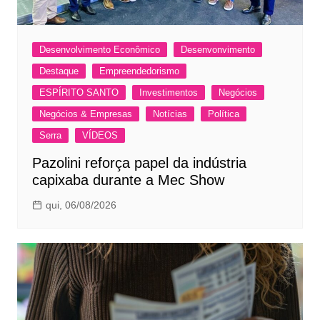
Desenvolvimento Econômico
Desenvonvimento
Destaque
Empreendedorismo
ESPÍRITO SANTO
Investimentos
Negócios
Negócios & Empresas
Notícias
Política
Serra
VÍDEOS
Pazolini reforça papel da indústria
capixaba durante a Mec Show
qui, 06/08/2026