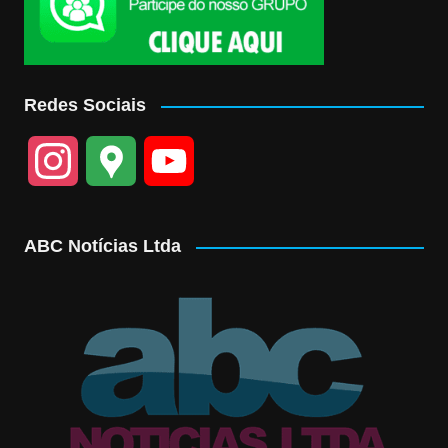
Redes Sociais
I
G
Y
n
o
o
ABC Notícias Ltda
s
o
u
t
g
T
a
l
u
g
e
b