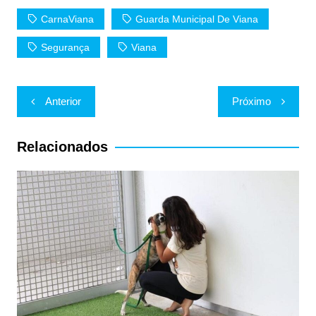
p
o
CarnaViana
Guarda Municipal De Viana
k
Segurança
Viana
Navegação
Anterior
Próximo
de
Post
Relacionados