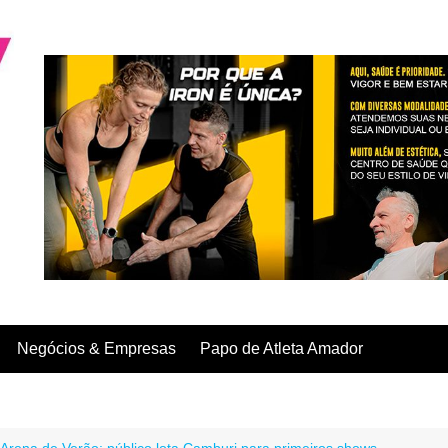
Negócios & Empresas
Papo de Atleta Amador
Arena de Verão: público lota Camburi para primeiros shows