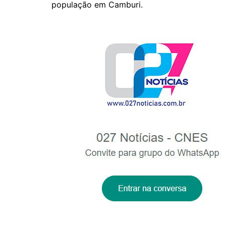
p
o
população em Camburi.
p
o
k