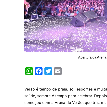
Abertura da Aren
W
F
T
E
h
a
w
m
at
c
itt
ai
Verão é tempo de praia, sol, esportes e muita
s
e
er
l
saúde, sempre é tempo para celebrar. Depois
A
b
começou com a Arena de Verão, que traz muit