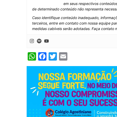
respectivos conteúdos. Embora seja realizada mo
não representa necessariamente o posicionamento 
Caso identifique conteúdo inadequado, informaçõe
terceiros, entre em contato com nossa equipe par
medidas cabíveis serão adotadas. Faça contato 
W
F
T
E
h
a
w
m
at
c
itt
ai
s
e
er
l
A
b
p
o
p
o
k