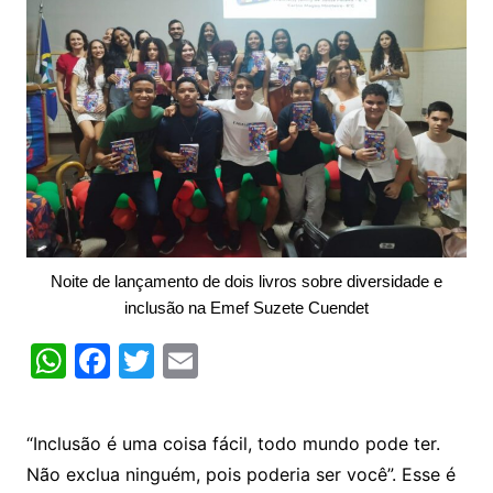
Noite de lançamento de dois livros sobre diversidade e
inclusão na Emef Suzete Cuendet
W
F
T
E
h
a
w
m
at
c
itt
ai
“Inclusão é uma coisa fácil, todo mundo pode ter.
s
e
er
l
Não exclua ninguém, pois poderia ser você”. Esse é