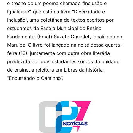
A
b
o trecho de um poema chamado “Inclusão e
p
o
Igualdade”, que está no livro “Diversidade e
p
o
Inclusão”, uma coletânea de textos escritos por
k
estudantes da Escola Municipal de Ensino
Fundamental (
Emef
) Suzete Cuendet, localizada em
Maruípe. O livro foi lançado na noite dessa quarta-
feira (13), juntamente com outra obra literária
produzida por dois estudantes surdos da unidade
de ensino, a releitura em Libras da história
“Encurtando o Caminho”.