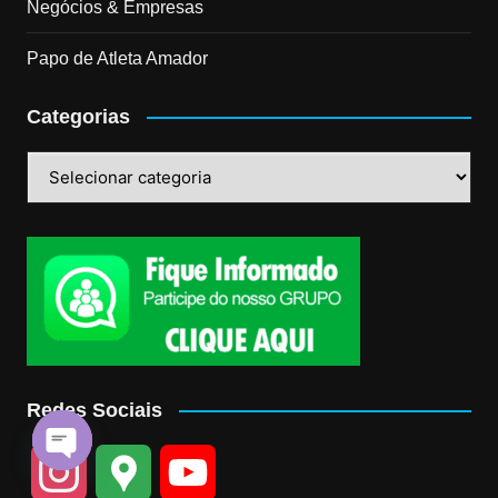
Negócios & Empresas
Papo de Atleta Amador
Categorias
Categorias
Redes Sociais
I
G
Y
O
p