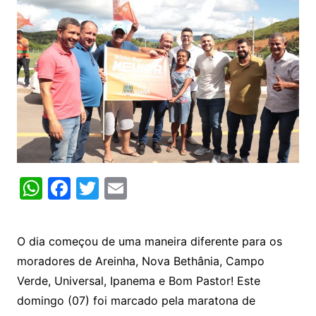
W
F
T
E
h
a
w
m
at
c
itt
ai
O dia começou de uma maneira diferente para os
s
e
er
l
moradores de Areinha, Nova Bethânia, Campo
A
b
Verde, Universal, Ipanema e Bom Pastor! Este
p
o
domingo (07) foi marcado pela maratona de