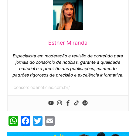
Esther Miranda
Especialista em moderação e revisão de conteúdo para
jornais do consórcio de notícias, garante a qualidade
editorial e a precisão das publicações, mantendo
padrões rigorosos de precisão e excelência informativa.
consorciodenoticias.com.br/
W
F
T
E
h
a
w
m