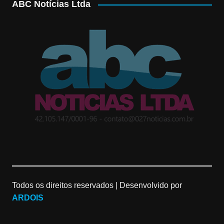
ABC Notícias Ltda
s
o
u
t
g
T
a
l
u
g
e
b
r
M
e
a
a
C
m
p
h
Todos os direitos reservados |
Desenvolvido por
s
a
ARDOIS
n