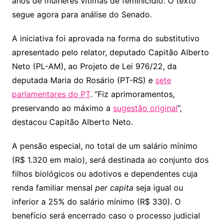
p
o
anos de mulheres vítimas de feminicídio. O texto
k
segue agora para análise do Senado.
A iniciativa foi aprovada na forma do
substitutivo
apresentado pelo relator, deputado Capitão Alberto
Neto (PL-AM), ao Projeto de Lei 976/22, da
deputada Maria do Rosário (PT-RS) e
sete
parlamentares do PT
. “Fiz aprimoramentos,
preservando ao máximo a
sugestão original
”,
destacou Capitão Alberto Neto.
A pensão especial, no total de um salário mínimo
(R$ 1.320 em maio), será destinada ao conjunto dos
filhos biológicos ou adotivos e dependentes cuja
renda familiar mensal
per capita
seja igual ou
inferior a 25% do salário mínimo (R$ 330). O
benefício será encerrado caso o processo judicial