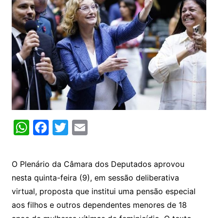
W
F
T
E
h
a
w
m
at
c
itt
ai
O Plenário da Câmara dos Deputados aprovou
s
e
er
l
nesta quinta-feira (9), em sessão deliberativa
A
b
virtual, proposta que institui uma pensão especial
p
o
aos filhos e outros dependentes menores de 18