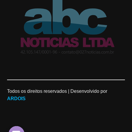
t
g
T
a
l
u
g
e
b
r
M
e
a
a
C
m
p
h
Todos os direitos reservados |
Desenvolvido por
s
a
ARDOIS
n
n