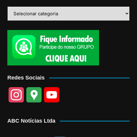
Categorias
Redes Sociais
I
G
Y
n
o
o
ABC Notícias Ltda
s
o
u