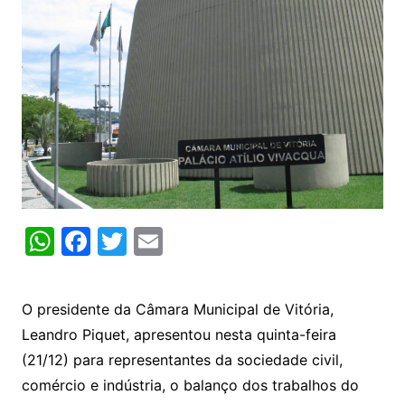
W
F
T
E
h
a
w
m
at
c
itt
ai
O presidente da Câmara Municipal de Vitória,
s
e
er
l
Leandro Piquet, apresentou nesta quinta-feira
A
b
(21/12) para representantes da sociedade civil,
p
o
comércio e indústria, o balanço dos trabalhos do