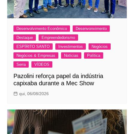
Desenvolvimento Econômico
Desenvonvimento
Destaque
Empreendedorismo
ESPÍRITO SANTO
Investimentos
Negócios
Negócios & Empresas
Notícias
Política
Serra
VÍDEOS
Pazolini reforça papel da indústria
capixaba durante a Mec Show
qui, 06/08/2026