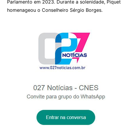
p
o
Parlamento em 2023. Durante a solenidade, Piquet
k
homenageou o Conselheiro Sérgio Borges.