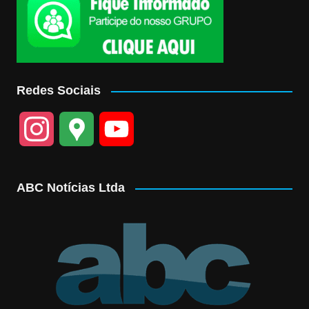
Redes Sociais
I
G
Y
n
o
o
ABC Notícias Ltda
s
o
u
t
g
T
a
l
u
g
e
b