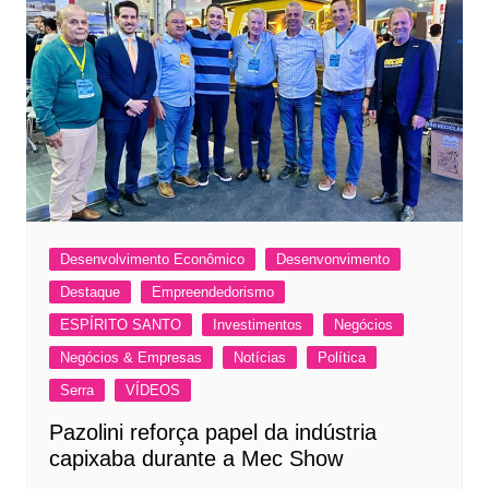
Desenvolvimento Econômico
Desenvonvimento
Destaque
Empreendedorismo
ESPÍRITO SANTO
Investimentos
Negócios
Negócios & Empresas
Notícias
Política
Serra
VÍDEOS
Pazolini reforça papel da indústria
capixaba durante a Mec Show