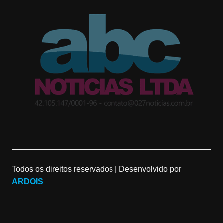
t
g
T
a
l
u
g
e
b
r
M
e
a
a
C
m
p
h
Todos os direitos reservados |
Desenvolvido por
s
a
ARDOIS
n
n