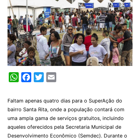
W
F
T
E
h
a
w
m
at
c
itt
ai
Faltam apenas quatro dias para o SuperAção do
s
e
er
l
bairro Santa Rita, onde a população contará com
A
b
uma ampla gama de serviços gratuitos, incluindo
p
o
aqueles oferecidos pela Secretaria Municipal de
p
o
Desenvolvimento Econômico (Semdec). Durante o