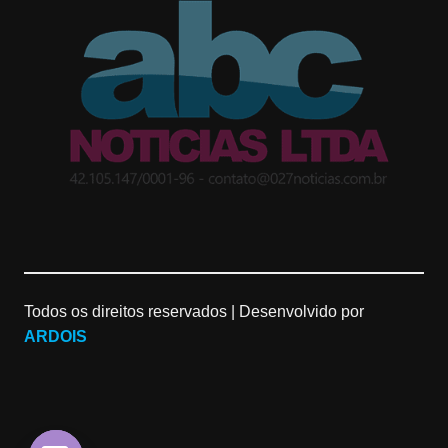
t
g
T
a
l
u
g
e
b
r
M
e
a
a
C
m
p
h
Todos os direitos reservados |
Desenvolvido por
s
a
ARDOIS
n
n