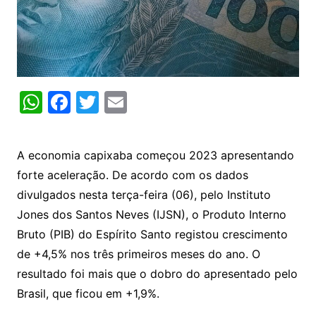
W
F
T
E
h
a
w
m
at
c
itt
ai
A economia capixaba começou 2023 apresentando
s
e
er
l
forte aceleração. De acordo com os dados
A
b
divulgados nesta terça-feira (06), pelo Instituto
p
o
Jones dos Santos Neves (IJSN), o Produto Interno
p
o
Bruto (PIB) do Espírito Santo registou crescimento
k
de +4,5% nos três primeiros meses do ano. O
resultado foi mais que o dobro do apresentado pelo
Brasil, que ficou em +1,9%.