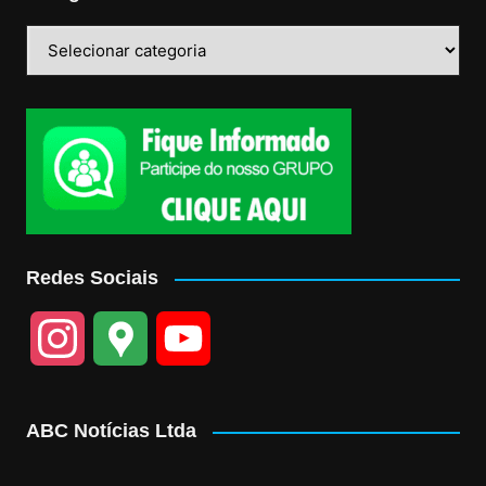
Categorias
Redes Sociais
I
G
Y
n
o
o
ABC Notícias Ltda
s
o
u