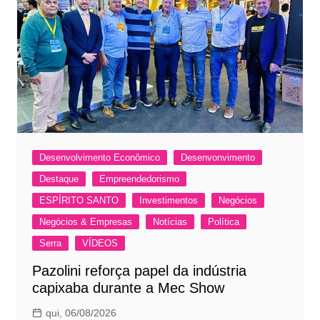
Desenvolvimento Econômico
Desenvonvimento
Destaque
Empreendedorismo
ESPÍRITO SANTO
Investimentos
Negócios
Negócios & Empresas
Notícias
Política
Serra
VÍDEOS
Pazolini reforça papel da indústria
capixaba durante a Mec Show
qui, 06/08/2026